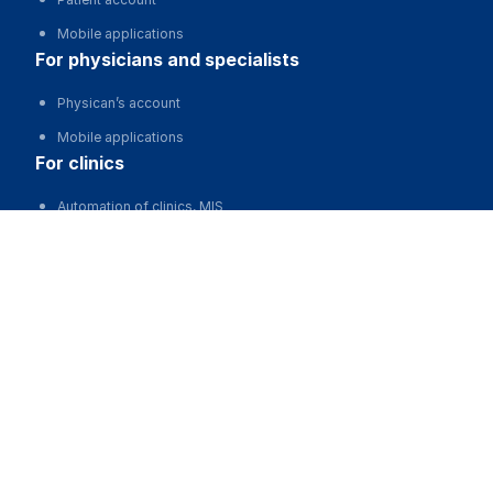
Mobile applications
for physicians and specialists
Physican’s account
Mobile applications
for clinics
Automation of clinics, MIS
Пансионат "КАРГАЛЫ"
Advertising and promotion of clinics
Call
Clinic website development
for business
Partnership, investments
Advertising
For developers and start-ups
For Medical Associations
For corporations and regions