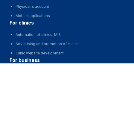
Physican’s account
Mobile applications
for clinics
Automation of clinics, MIS
Advertising and promotion of clinics
Clinic website development
for business
Serik Konyrbayev
Partnership, investments
Schedule
Advertising
For developers and start-ups
For Medical Associations
For corporations and regions
about us
About the Project