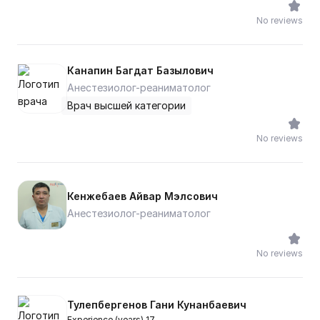
No reviews
Канапин Багдат Базылович
Анестезиолог-реаниматолог
Врач высшей категории
No reviews
Кенжебаев Айвар Мэлсович
Анестезиолог-реаниматолог
No reviews
Тулепбергенов Гани Кунанбаевич
Experience (years) 17