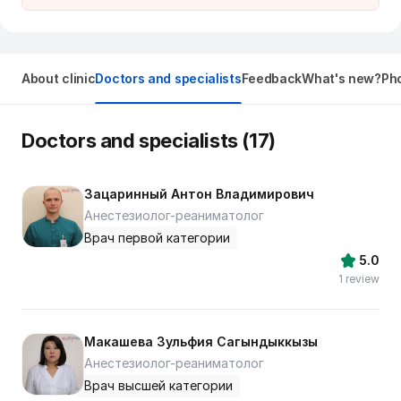
About clinic
Doctors and specialists
Feedback
What's new?
Pho
Doctors and specialists (17)
Зацаринный Антон Владимирович
Анестезиолог-реаниматолог
Врач первой категории
5.0
1 review
Макашева Зульфия Сагындыккызы
Анестезиолог-реаниматолог
Врач высшей категории