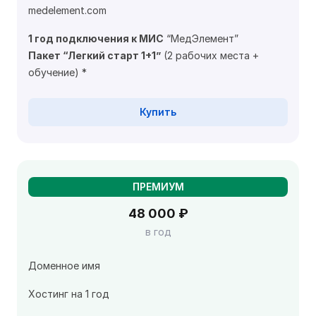
medelement.com
1 год подключения к МИС
“МедЭлемент”
Пакет “Легкий старт 1+1”
(2 рабочих места +
обучение) *
Купить
ПРЕМИУМ
48 000 ₽
в год
Доменное имя
Хостинг на 1 год