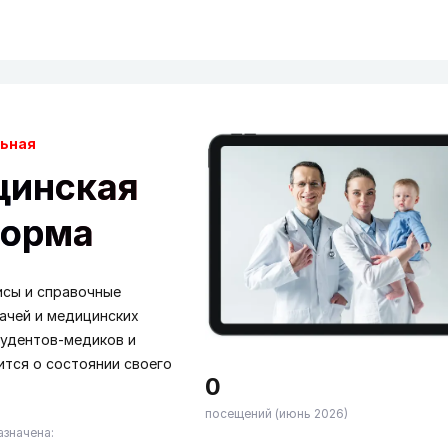
ьная
цинская
форма
исы и справочные
ачей и медицинских
тудентов-медиков и
тится о состоянии своего
0
посещений (июнь 2026)
значена: