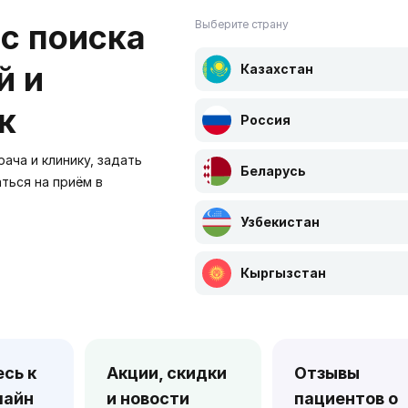
с поиска
Выберите страну
й и
Казахстан
к
Россия
ача и клинику, задать
Беларусь
аться на приём в
Узбекистан
Кыргызстан
сь к
Акции, скидки
Отзывы
лайн
и новости
пациентов о