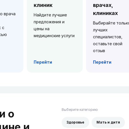
клиник
врачах,
клиниках
о врача
Найдите лучшие
предложения и
Выбирайте тольк
 с
цены на
лучших
сью
медицинские услуги
специалистов,
оставьте свой
отзыв
Перейти
Перейти
и о
Выберите категорию
Здоровье
Мать и дитя
ине и