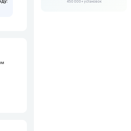
оду:
450 000+ установок
ом