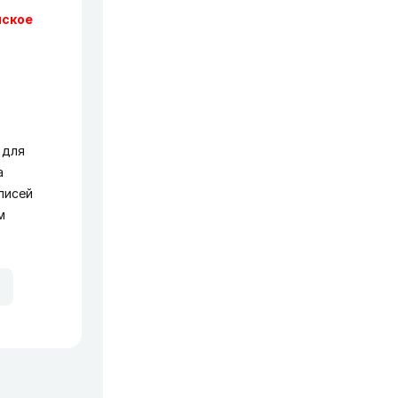
нское
 для
а
писей
м