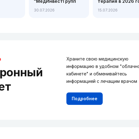
"МедИнвестГрупп
терапия в 2026 г
Казахстан":
химиотерапия,
30.07.2026
15.07.2026
современная
таргетные и
диагностика,
иммунные
которой доверяют
препараты
в
Храните свою медицинскую
информацию в удобном "облачн
тронный
кабинете" и обменивайтесь
информацией с лечащим врачом
ет
Подробнее