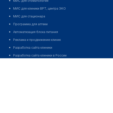
МИС для стоматологии
МИС для клиники ВРТ, центра ЭКО
МИС для стационара
Программа для аптеки
Автоматизация блока питания
Реклама и продвижение клиник
Разработка сайта клиники
Разработка сайта клиники в России
Разработка сайта клиники в Казахстане
Разработка сайта клиники в Беларуси
Разработка сайта клиники в Кыргызстане
Разработка сайта клиники в Узбекистане
для бизнеса
Партнёрство, инвестиции
Размещение рекламы