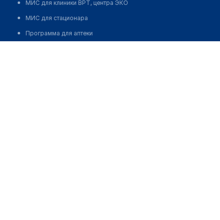
МИС для клиники ВРТ, центра ЭКО
МИС для стационара
Программа для аптеки
Автоматизация блока питания
Реклама и продвижение клиник
Разработка сайта клиники
Разработка сайта клиники в России
Разработка сайта клиники в Казахстане
Разработка сайта клиники в Беларуси
Разработка сайта клиники в Кыргызстане
Разработка сайта клиники в Узбекистане
для бизнеса
Партнёрство, инвестиции
Размещение рекламы
Разработчикам и стартапам