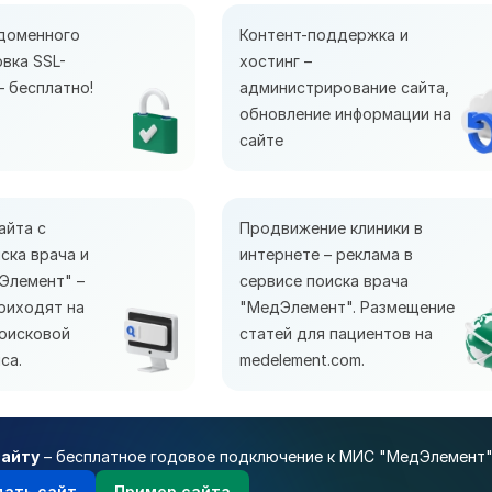
доменного
Контент-поддержка и
овка SSL-
хостинг –
– бесплатно!
администрирование сайта,
обновление информации на
сайте
айта с
Продвижение клиники в
ска врача и
интернете – реклама в
Элемент" –
сервисе поиска врача
риходят на
"МедЭлемент". Размещение
поисковой
статей для пациентов на
са.
medelement.com.
сайту
– бесплатное годовое подключение к МИС "МедЭлемент
дать сайт
Пример сайта