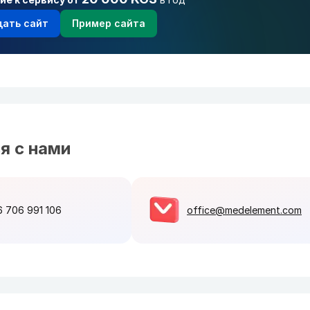
дать сайт
Пример сайта
я с нами
 706 991 106
office@medelement.com