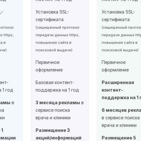
L-
Установка SSL-
Установка SSL-
сертификата
сертификата
ротокол
(защищенный протокол
(защищенный проток
 https,
передачи данных https,
передачи данных htt
а в
повышение сайта в
повышение сайта в
аче)
поисковой выдаче)
поисковой выдаче)
Первичное
Первичное
оформление
оформление
ент-
Базовая контент-
Расширенная
 1 год
поддержка на 1 год
контент-
поддержка на 1 
ламы
в
3 месяца рекламы
в
ка
сервисе поиска
6 месяцев рекл
ики
врача и клиники
в сервисе поиска
врача и клиники
 1
Размещение 3
рмации
акций/информаций
Размещение 5