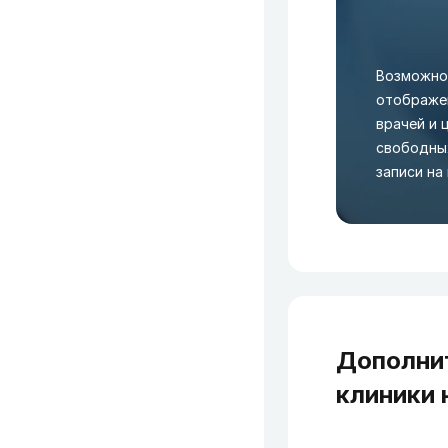
Возможно
отображен
врачей и 
свободных
записи на
Дополни
клиники