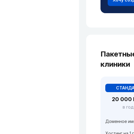
Пакетны
клиники
СТАНД
20 000
в год
Доменное им
Хостинг на 1 