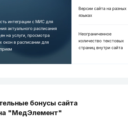
Версии сайта на разных
языках
сть интеграции с МИС для
ия актуального расписания
Неограниченное
цен на услуги, просмотра
количество текстовых
 окон в расписании для
страниц внутри сайта
 прием
тельные бонусы сайта
 на "МедЭлемент"