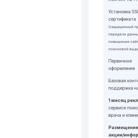
Установка SS
сертификата
(защищенный п
передачи данных
повышение сайт
поисковой выд
Первичное
оформление
Базовая конт
поддержка на
1 месяц рек
сервисе поис
врача и клин
Размещение
акции/инфо