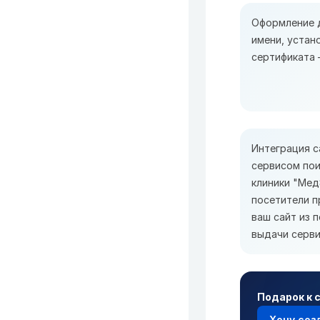
Оформление 
имени, устан
сертификата 
Интеграция с
сервисом пои
клиники "Мед
посетители п
ваш сайт из 
выдачи серви
Подарок к 
Хочу соз