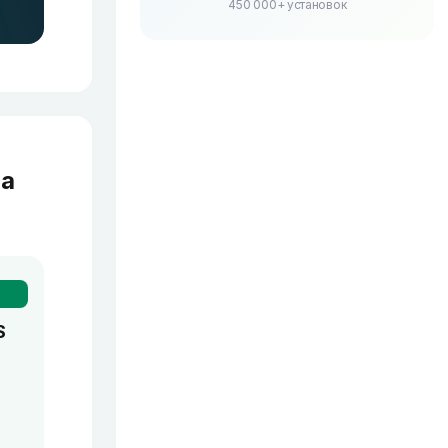
450 000+ установок
та
S