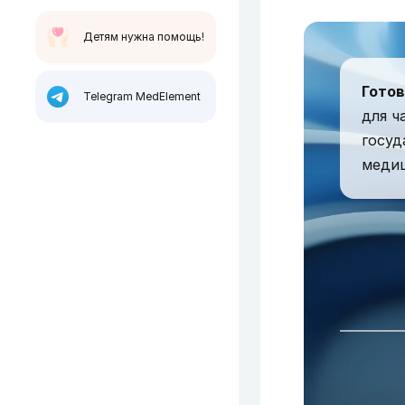
Детям нужна помощь!
Гото
Telegram MedElement
для ч
госуд
медиц