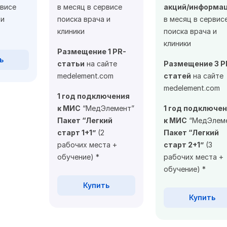
рвисе
в месяц в сервисе
акций/информа
 и
поиска врача и
в месяц в сервис
клиники
поиска врача и
клиники
Размещение 1 PR-
ь
статьи
на сайте
Размещение 3 P
medelement.com
статей
на сайте
medelement.com
1 год подключения
к МИС
“МедЭлемент”
1 год подключе
Пакет “Легкий
к МИС
“МедЭлем
старт 1+1”
(2
Пакет “Легкий
рабочих места +
старт 2+1”
(3
обучение) *
рабочих места +
обучение) *
Купить
Купить