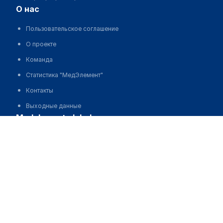
о нас
Пользовательское соглашение
О проекте
Команда
Статистика "МедЭлемент"
Контакты
Выходные данные
medelement global
Русская версия
Қазақша нұсқасы
O'zbekcha versiyasi
English version
партнерство
Стоковые изображения от Depositphotos®