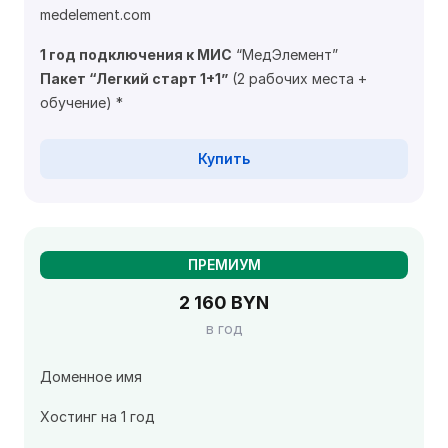
medelement.com
1 год подключения к МИС
“МедЭлемент”
Пакет “Легкий старт 1+1”
(2 рабочих места +
обучение) *
Купить
ПРЕМИУМ
2 160 BYN
в год
Доменное имя
Хостинг на 1 год