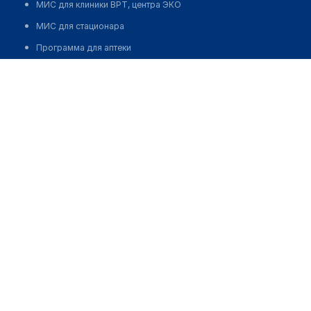
МИС для клиники ВРТ, центра ЭКО
МИС для стационара
Программа для аптеки
Автоматизация блока питания
Реклама и продвижение клиник
Разработка сайта клиники
Разработка сайта клиники в России
Разработка сайта клиники в Казахстане
Разработка сайта клиники в Беларуси
Разработка сайта клиники в Кыргызстане
Разработка сайта клиники в Узбекистане
для бизнеса
Партнёрство, инвестиции
Размещение рекламы
Разработчикам и стартапам