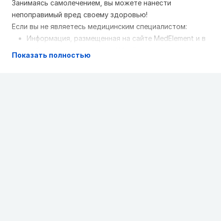
Занимаясь самолечением, вы можете нанести
непоправимый вред своему здоровью!
Если вы не являетесь медицинским специалистом:
Информация, размещенная на сайте MedElement и в
мобильных приложениях "MedElement
Показать полностью
(МедЭлемент)", "Lekar Pro", "Dariger Pro",
"Заболевания: справочник терапевта", не может и
не должна заменять очную консультацию врача.
Обязательно обращайтесь в медицинские
учреждения при наличии каких-либо заболеваний
или беспокоящих вас симптомов
Выбор лекарственных средств и их дозировки,
должен быть оговорен со специалистом. Только
врач может назначить нужное лекарство и его
дозировку с учетом заболевания и состояния
организма больного
Сайт MedElement и мобильные приложения
"MedElement (МедЭлемент)", "Lekar Pro", "Dariger
Pro","Заболевания: справочник терапевта"