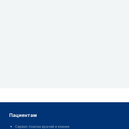
являются исключительно информационно-
справочными ресурсами. Информация,
размещенная на данном сайте, не должна
использоваться для самовольного изменения
предписаний врача
Редакция MedElement не несет ответственности за
какой-либо ущерб здоровью или материальный
ущерб, возникший в результате использования
данного сайта
пациентам
Сервис поиска врачей и клиник