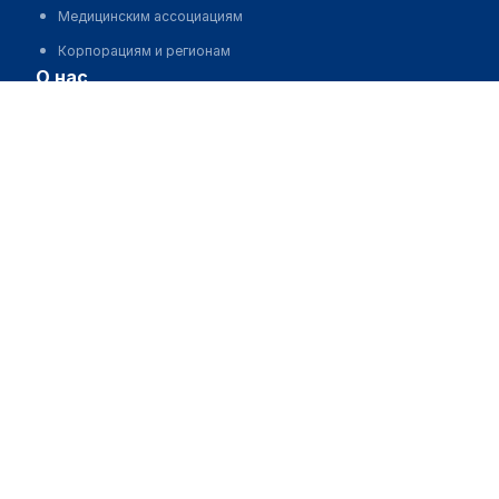
Медицинским ассоциациям
Корпорациям и регионам
о нас
Пользовательское соглашение
О проекте
Команда
Статистика "МедЭлемент"
Контакты
Выходные данные
medelement global
Русская версия
Қазақша нұсқасы
O'zbekcha versiyasi
English version
партнерство