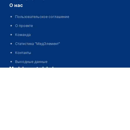
о нас
Пользовательское соглашение
О проекте
Команда
Статистика "МедЭлемент"
Контакты
Выходные данные
medelement global
Русская версия
Қазақша нұсқасы
O'zbekcha versiyasi
English version
партнерство
Стоковые изображения от Depositphotos®