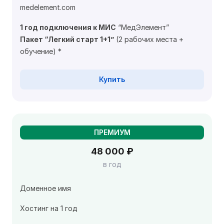
medelement.com
1 год подключения к МИС
“МедЭлемент”
Пакет “Легкий старт 1+1”
(2 рабочих места +
обучение) *
Купить
ПРЕМИУМ
48 000 ₽
в год
Доменное имя
Хостинг на 1 год