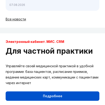
по инфекционным болезням с международным
07.08.2026
участием, 24-25 сентября, Москва
Все новости
Электронный кабинет. МИС. CRM
Для частной практики
Управляйте своей медицинской практикой в удобной
программе: база пациентов, расписание приемов,
ведение медицинских карт, коммуникации с пациентами
через интернет
Подробнее