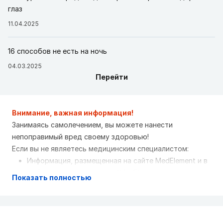
глаз
11.04.2025
16 способов не есть на ночь
04.03.2025
Перейти
Внимание, важная информация!
Занимаясь самолечением, вы можете нанести
непоправимый вред своему здоровью!
Если вы не являетесь медицинским специалистом:
Информация, размещенная на сайте MedElement и в
мобильных приложениях "MedElement
Показать полностью
(МедЭлемент)", "Lekar Pro", "Dariger Pro",
"Заболевания: справочник терапевта", не может и
не должна заменять очную консультацию врача.
Обязательно обращайтесь в медицинские