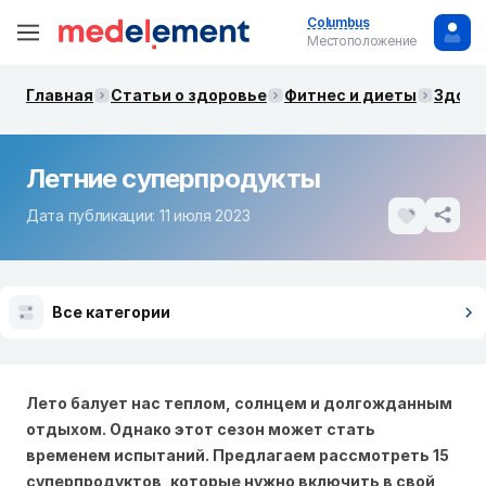
Columbus
Местоположение
Главная
Статьи о здоровье
Фитнес и диеты
Здоро
Летние суперпродукты
Дата публикации: 11 июля 2023
Все категории
Лето балует нас теплом, солнцем и долгожданным
отдыхом. Однако этот сезон может стать
временем испытаний. Предлагаем рассмотреть 15
суперпродуктов, которые нужно включить в свой