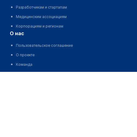
Разработчикам и стартапам
Медицинским ассоциациям
Корпорациям и регионам
о нас
Пользовательское соглашение
О проекте
Команда
Статистика "МедЭлемент"
Контакты
Выходные данные
medelement global
Русская версия
Қазақша нұсқасы
O'zbekcha versiyasi