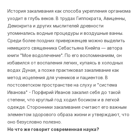
История закаливания как способа укрепления организма
уходит в глубь веков. В трудах Гиппократа, Авиценны,
Демокрита и других мыслителей древности
упоминались водные процедуры и воздушные ванны.
Среди более поздних приверженцев можно выделить
немецкого священника Себастьяна Кнейпа — автора
книги "Мое водолечение". По его воспоминаниям, он
избавился от воспаления легких, купаясь в холодных
водах Дуная, а позже практиковал закаливание как
метод исцеления для учеников и пациентов. В
постсоветском пространстве на слуху и "система
Иванова" - Порфирий Иванов закалил себя до такой
степени, что круглый год ходил босиком и в легкой
одежде. Сторонники закаливания считают его важным
элементом здорового образа жизни и утверждают, что
оно безусловно полезно.
Но что же говорит современная наука?