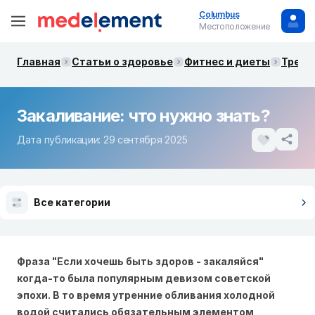
Columbus
Местоположение
Главная
Статьи о здоровье
Фитнес и диеты
Трени
Закаливание: что нужно знать?
Дата публикации: 29 сентября 2025
Все категории
Фраза "Если хочешь быть здоров - закаляйся"
когда-то была популярным девизом советской
эпохи. В то время утренние обливания холодной
водой считались обязательным элементом