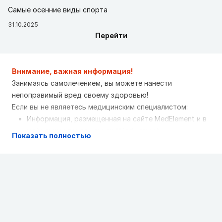
Самые осенние виды спорта
31.10.2025
Перейти
Внимание, важная информация!
Занимаясь самолечением, вы можете нанести
непоправимый вред своему здоровью!
Если вы не являетесь медицинским специалистом:
Информация, размещенная на сайте MedElement и в
мобильных приложениях "MedElement
Показать полностью
(МедЭлемент)", "Lekar Pro", "Dariger Pro",
"Заболевания: справочник терапевта", не может и
не должна заменять очную консультацию врача.
Обязательно обращайтесь в медицинские
учреждения при наличии каких-либо заболеваний
или беспокоящих вас симптомов
Выбор лекарственных средств и их дозировки,