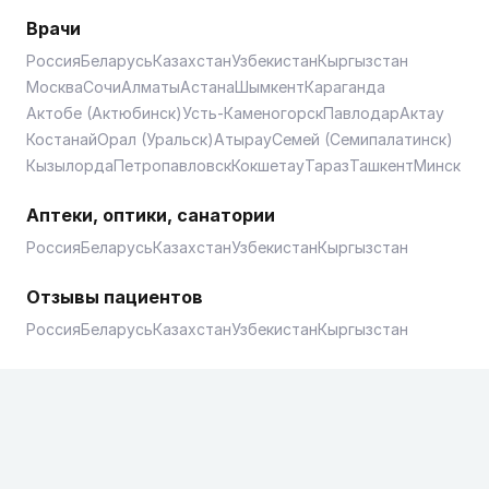
Врачи
Россия
Беларусь
Казахстан
Узбекистан
Кыргызстан
Москва
Сочи
Алматы
Астана
Шымкент
Караганда
Актобе (Актюбинск)
Усть-Каменогорск
Павлодар
Актау
Костанай
Орал (Уральск)
Атырау
Семей (Семипалатинск)
Кызылорда
Петропавловск
Кокшетау
Тараз
Ташкент
Минск
Аптеки, оптики, санатории
Россия
Беларусь
Казахстан
Узбекистан
Кыргызстан
Отзывы пациентов
Россия
Беларусь
Казахстан
Узбекистан
Кыргызстан