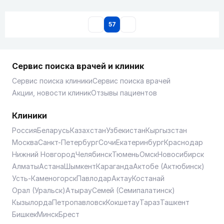
57
Сервис поиска врачей и клиник
Сервис поиска клиники
Сервис поиска врачей
Акции, новости клиник
Отзывы пациентов
Клиники
Россия
Беларусь
Казахстан
Узбекистан
Кыргызстан
Москва
Санкт-Петербург
Сочи
Екатеринбург
Краснодар
Нижний Новгород
Челябинск
Тюмень
Омск
Новосибирск
Алматы
Астана
Шымкент
Караганда
Актобе (Актюбинск)
Усть-Каменогорск
Павлодар
Актау
Костанай
Орал (Уральск)
Атырау
Семей (Семипалатинск)
Кызылорда
Петропавловск
Кокшетау
Тараз
Ташкент
Бишкек
Минск
Брест