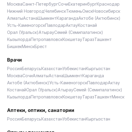
Москва
Санкт-Петербург
Сочи
Екатеринбург
Краснодар
Нижний Новгород
Челябинск
Тюмень
Омск
Новосибирск
Алматы
Астана
Шымкент
Караганда
Актобе (Актюбинск)
Усть-Каменогорск
Павлодар
Актау
Костанай
Орал (Уральск)
Атырау
Семей (Семипалатинск)
Кызылорда
Петропавловск
Кокшетау
Тараз
Ташкент
Бишкек
Минск
Брест
Врачи
Россия
Беларусь
Казахстан
Узбекистан
Кыргызстан
Москва
Сочи
Алматы
Астана
Шымкент
Караганда
Актобе (Актюбинск)
Усть-Каменогорск
Павлодар
Актау
Костанай
Орал (Уральск)
Атырау
Семей (Семипалатинск)
Кызылорда
Петропавловск
Кокшетау
Тараз
Ташкент
Минск
Аптеки, оптики, санатории
Россия
Беларусь
Казахстан
Узбекистан
Кыргызстан