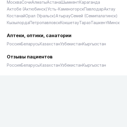
Москва
Сочи
Алматы
Астана
Шымкент
Караганда
Актобе (Актюбинск)
Усть-Каменогорск
Павлодар
Актау
Костанай
Орал (Уральск)
Атырау
Семей (Семипалатинск)
Кызылорда
Петропавловск
Кокшетау
Тараз
Ташкент
Минск
Аптеки, оптики, санатории
Россия
Беларусь
Казахстан
Узбекистан
Кыргызстан
Отзывы пациентов
Россия
Беларусь
Казахстан
Узбекистан
Кыргызстан