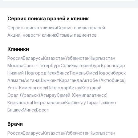
Сервис поиска врачей и клиник
Сервис поиска клиники
Сервис поиска врачей
Акции, новости клиник
Отзывы пациентов
Клиники
Россия
Беларусь
Казахстан
Узбекистан
Кыргызстан
Москва
Санкт-Петербург
Сочи
Екатеринбург
Краснодар
Нижний Новгород
Челябинск
Тюмень
Омск
Новосибирск
Алматы
Астана
Шымкент
Караганда
Актобе (Актюбинск)
Усть-Каменогорск
Павлодар
Актау
Костанай
Орал (Уральск)
Атырау
Семей (Семипалатинск)
Кызылорда
Петропавловск
Кокшетау
Тараз
Ташкент
Бишкек
Минск
Брест
Врачи
Россия
Беларусь
Казахстан
Узбекистан
Кыргызстан