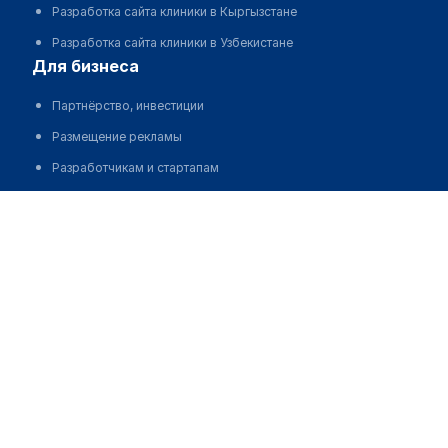
Разработка сайта клиники в Кыргызстане
Разработка сайта клиники в Узбекистане
для бизнеса
Партнёрство, инвестиции
Размещение рекламы
Разработчикам и стартапам
Медицинским ассоциациям
Корпорациям и регионам
о нас
Пользовательское соглашение
О проекте
Команда
Статистика "МедЭлемент"
Контакты
Выходные данные