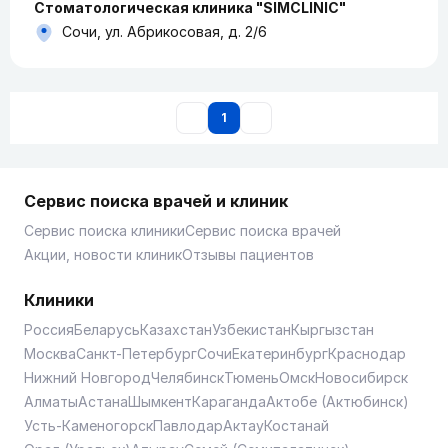
Стоматологическая клиника "SIMCLINIC"
Сочи, ул. Абрикосовая, д. 2/6
1
Сервис поиска врачей и клиник
Сервис поиска клиники
Сервис поиска врачей
Акции, новости клиник
Отзывы пациентов
Клиники
Россия
Беларусь
Казахстан
Узбекистан
Кыргызстан
Москва
Санкт-Петербург
Сочи
Екатеринбург
Краснодар
Нижний Новгород
Челябинск
Тюмень
Омск
Новосибирск
Алматы
Астана
Шымкент
Караганда
Актобе (Актюбинск)
Усть-Каменогорск
Павлодар
Актау
Костанай