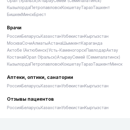
Орал (Уральск)
Атырау
Семей (Семипалатинск)
Кызылорда
Петропавловск
Кокшетау
Тараз
Ташкент
Бишкек
Минск
Брест
Врачи
Россия
Беларусь
Казахстан
Узбекистан
Кыргызстан
Москва
Сочи
Алматы
Астана
Шымкент
Караганда
Актобе (Актюбинск)
Усть-Каменогорск
Павлодар
Актау
Костанай
Орал (Уральск)
Атырау
Семей (Семипалатинск)
Кызылорда
Петропавловск
Кокшетау
Тараз
Ташкент
Минск
Аптеки, оптики, санатории
Россия
Беларусь
Казахстан
Узбекистан
Кыргызстан
Отзывы пациентов
Россия
Беларусь
Казахстан
Узбекистан
Кыргызстан