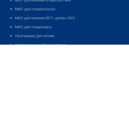
МИС для клиники в Кыргызстане
МИС для стоматологии
МИС для клиники ВРТ, центра ЭКО
МИС для стационара
Программа для аптеки
Автоматизация блока питания
Реклама и продвижение клиник
Разработка сайта клиники
Разработка сайта клиники в России
Разработка сайта клиники в Казахстане
Разработка сайта клиники в Беларуси
Разработка сайта клиники в Кыргызстане
Разработка сайта клиники в Узбекистане
для бизнеса
Партнёрство, инвестиции