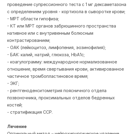
проведение супрессионного теста с 1 мг дексаметазона
с определением уровня - кортизола в сыворотке крови;
- МРТ области гипофиза;
- КТ или МРТ органов забрюшинного пространства
нативное или с внутривенным болюсным
контрастированием;
- ОАК (лейкоцитоз, лимфопения, эозинофилия);
- БАК: калий, натрий, глюкоза, HbA1c;
- коагулограмму: международное нормализованное
отношение, время свертывания крови, активированное
частичное тромбопластиновое время;
- ЭКГ;
- рентгеноденситометрия поясничного отдела
позвоночника, проксимальных отделов бедренных
костей;
- стратификация ССР.
Лечение
Оптимальный метод – нейрохирургическое удаление