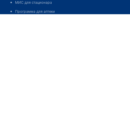
МИС для стационара
Программа для аптеки
Автоматизация блока питания
Реклама и продвижение клиник
Разработка сайта клиники
Разработка сайта клиники в России
Разработка сайта клиники в Казахстане
Разработка сайта клиники в Беларуси
Разработка сайта клиники в Кыргызстане
Разработка сайта клиники в Узбекистане
для бизнеса
Партнёрство, инвестиции
Размещение рекламы
Разработчикам и стартапам
Медицинским ассоциациям