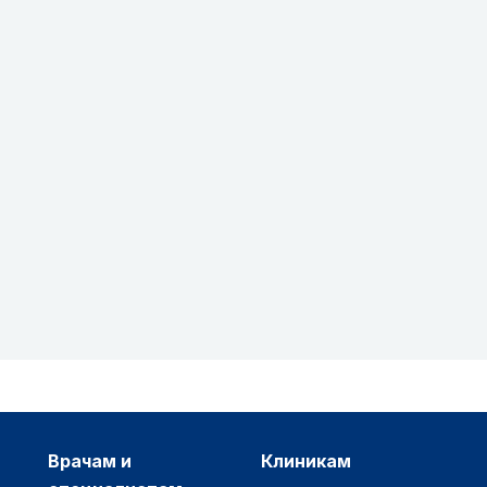
врачам и
клиникам