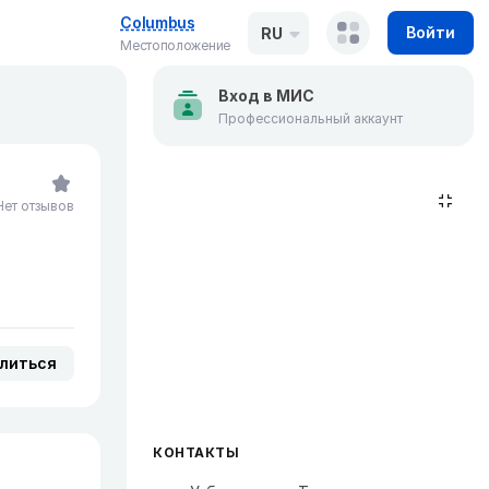
Columbus
Войти
RU
Местоположение
Вход в МИС
Профессиональный аккаунт
Нет отзывов
литься
КОНТАКТЫ