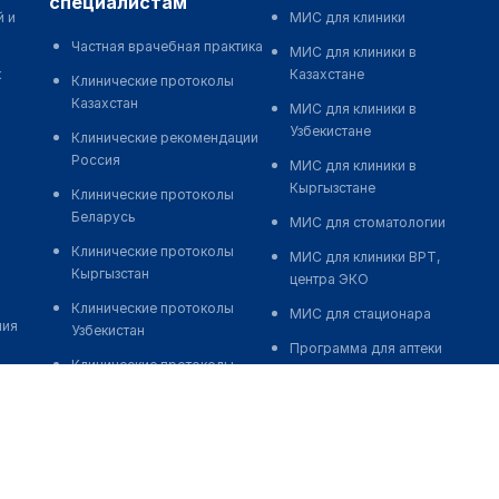
специалистам
й и
МИС для клиники
Частная врачебная практика
МИС для клиники в
к
Казахстане
Клинические протоколы
Казахстан
МИС для клиники в
Узбекистане
Клинические рекомендации
Россия
МИС для клиники в
Кыргызстане
Клинические протоколы
Беларусь
МИС для стоматологии
Клинические протоколы
МИС для клиники ВРТ,
Кыргызстан
центра ЭКО
Клинические протоколы
МИС для стационара
ния
Узбекистан
Программа для аптеки
Клинические протоколы
Автоматизация блока
диагностики и лечения
питания
Обзоры мировой
Реклама и продвижение
медицинской периодики
клиник
Заболевания: обзорные
Разработка сайта клиники