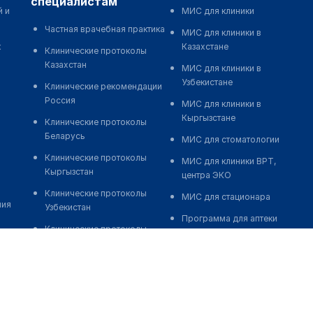
специалистам
й и
МИС для клиники
Частная врачебная практика
МИС для клиники в
к
Казахстане
Клинические протоколы
Казахстан
МИС для клиники в
Узбекистане
Клинические рекомендации
Россия
МИС для клиники в
Кыргызстане
Клинические протоколы
Беларусь
МИС для стоматологии
Клинические протоколы
МИС для клиники ВРТ,
Кыргызстан
центра ЭКО
Клинические протоколы
МИС для стационара
ния
Узбекистан
Программа для аптеки
Клинические протоколы
Автоматизация блока
диагностики и лечения
питания
Обзоры мировой
Реклама и продвижение
медицинской периодики
клиник
Заболевания: обзорные
Разработка сайта клиники