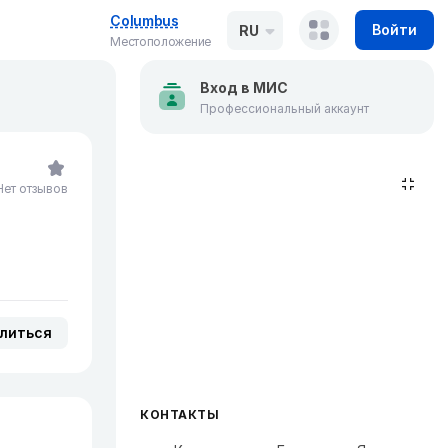
Columbus
Войти
RU
Местоположение
Вход в МИС
Профессиональный аккаунт
Нет отзывов
литься
КОНТАКТЫ