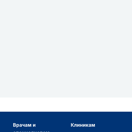
врачам и
клиникам