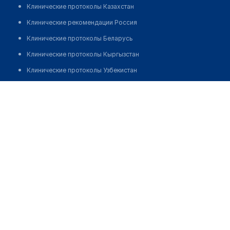
Клинические протоколы Казахстан
Клинические рекомендации Россия
Клинические протоколы Беларусь
Клинические протоколы Кыргызстан
Клинические протоколы Узбекистан
Клинические протоколы диагностики и лечения
Аптека "АПТЕКА НИЗКИХ ЦЕН" на Жангельдина
Обзоры мировой медицинской периодики
Позвонить
Заболевания: обзорные статьи
Новости здравоохранения
Медикаменты
Лабораторные показатели
Медицинские термины
Мобильные приложения
клиникам
МИС для клиники