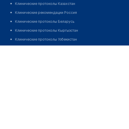
Клинические протоколы Казахстан
Клинические рекомендации Россия
Клинические протоколы Беларусь
Клинические протоколы Кыргызстан
Клинические протоколы Узбекистан
Клинические протоколы диагностики и лечения
Аптека ТОО "Эир-Восток"
Обзоры мировой медицинской периодики
Позвонить
Заболевания: обзорные статьи
Новости здравоохранения
Медикаменты
Лабораторные показатели
Медицинские термины
Мобильные приложения
клиникам
МИС для клиники