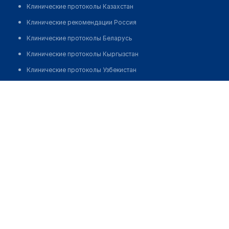
Клинические протоколы Казахстан
Клинические рекомендации Россия
Клинические протоколы Беларусь
Клинические протоколы Кыргызстан
Клинические протоколы Узбекистан
Клинические протоколы диагностики и лечения
Аптека "ТУЛЮЛЮК"
Обзоры мировой медицинской периодики
Позвонить
Заболевания: обзорные статьи
Новости здравоохранения
Медикаменты
Лабораторные показатели
Медицинские термины
Мобильные приложения
клиникам
МИС для клиники