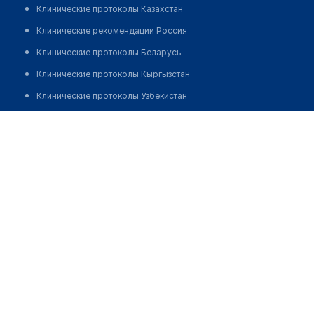
Клинические протоколы Казахстан
Клинические рекомендации Россия
Клинические протоколы Беларусь
Клинические протоколы Кыргызстан
Клинические протоколы Узбекистан
Клинические протоколы диагностики и лечения
Аптека на Ауэзова 83
Обзоры мировой медицинской периодики
Позвонить
Заболевания: обзорные статьи
Новости здравоохранения
Медикаменты
Лабораторные показатели
Медицинские термины
Мобильные приложения
клиникам
МИС для клиники