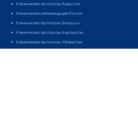
Клинические протоколы Казахстан
Клинические рекомендации Россия
Клинические протоколы Беларусь
Клинические протоколы Кыргызстан
Клинические протоколы Узбекистан
Клинические протоколы диагностики и лечения
Аптека "БИОСФЕРА" на Сарыарка 19
Обзоры мировой медицинской периодики
Позвонить
Заболевания: обзорные статьи
Новости здравоохранения
Медикаменты
Лабораторные показатели
Медицинские термины
Мобильные приложения
клиникам
МИС для клиники