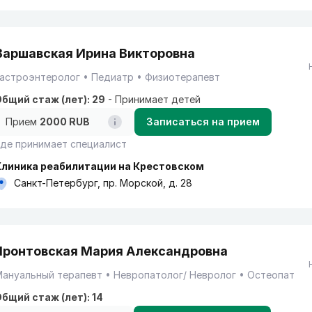
Варшавская Ирина Викторовна
Гастроэнтеролог
Педиатр
Физиотерапевт
бщий стаж (лет): 29
-
Принимает детей
Прием
2000 RUB
Записаться на прием
де принимает специалист
Клиника реабилитации на Крестовском
Санкт-Петербург, пр. Морской, д. 28
Яронтовская Мария Александровна
Мануальный терапевт
Невропатолог/ Невролог
Остеопат
бщий стаж (лет): 14