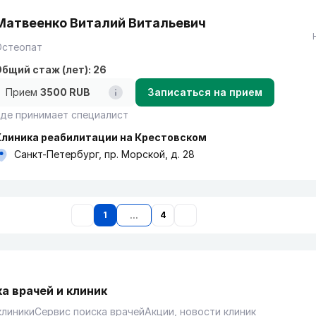
Матвеенко Виталий Витальевич
Остеопат
бщий стаж (лет): 26
Прием
3500 RUB
Записаться на прием
де принимает специалист
Клиника реабилитации на Крестовском
Санкт-Петербург, пр. Морской, д. 28
1
4
а врачей и клиник
клиники
Сервис поиска врачей
Акции, новости клиник