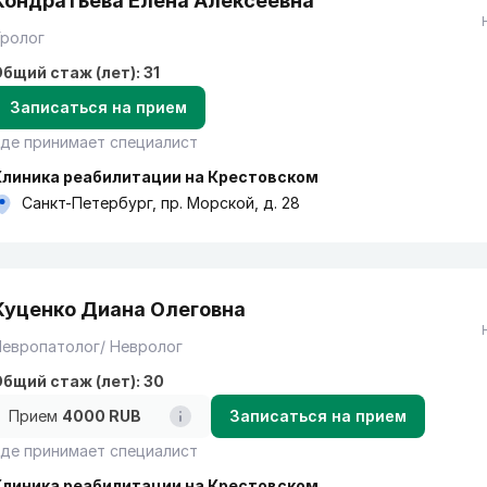
Кондратьева Елена Алексеевна
Уролог
бщий стаж (лет): 31
Записаться на прием
де принимает специалист
Клиника реабилитации на Крестовском
Санкт-Петербург, пр. Морской, д. 28
Куценко Диана Олеговна
европатолог/ Невролог
бщий стаж (лет): 30
Прием
4000 RUB
Записаться на прием
де принимает специалист
Клиника реабилитации на Крестовском