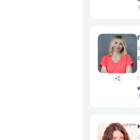
В
О
Г