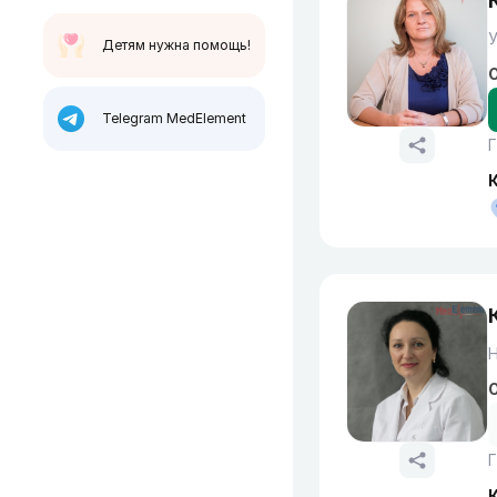
Детям нужна помощь!
О
Telegram MedElement
Г
Н
О
Г