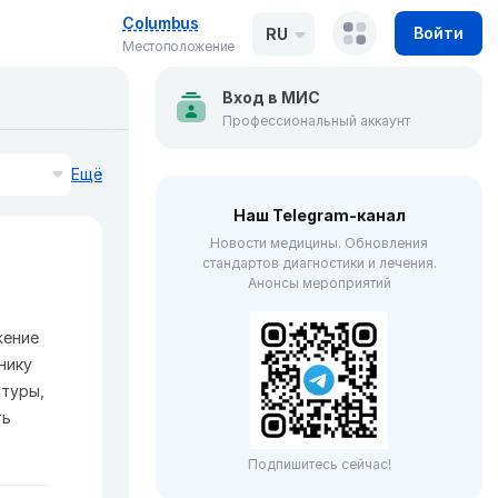
Columbus
Войти
RU
Местоположение
Вход в МИС
Профессиональный аккаунт
Ещё
Наш Telegram-канал
Новости медицины. Обновления
стандартов диагностики и лечения.
Анонсы мероприятий
жение
нику
атуры,
ть
Подпишитесь сейчас!