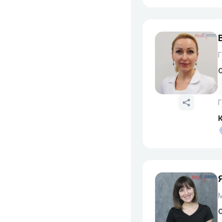
О
Г
О