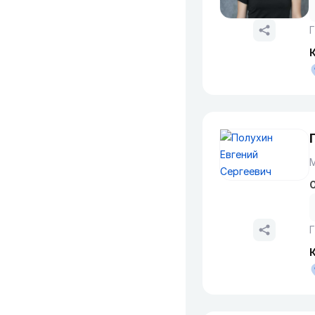
Г
О
Г