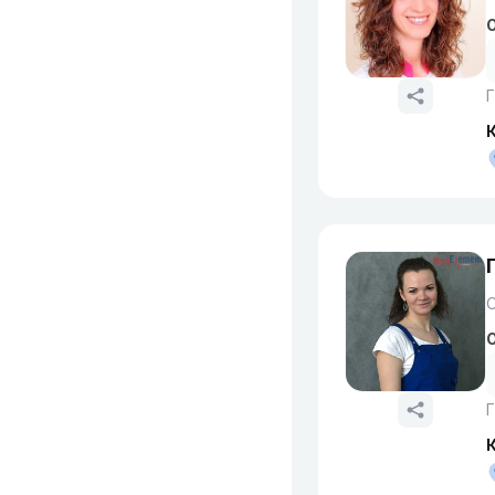
О
Г
О
Г