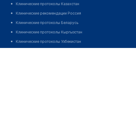
Клинические протоколы Казахстан
Клинические рекомендации Россия
Клинические протоколы Беларусь
Клинические протоколы Кыргызстан
Клинические протоколы Узбекистан
Клинические протоколы диагностики и лечения
Абдрахманов Рустам Файзолдаевич
Обзоры мировой медицинской периодики
Заболевания: обзорные статьи
Новости здравоохранения
Медикаменты
Лабораторные показатели
Медицинские термины
Мобильные приложения
клиникам
МИС для клиники