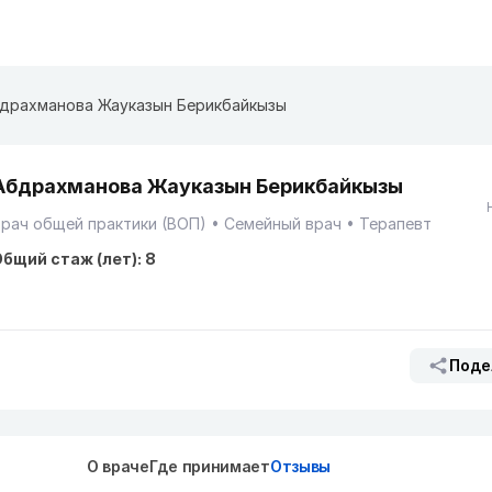
драхманова Жауказын Берикбайкызы
Абдрахманова Жауказын Берикбайкызы
рач общей практики (ВОП)
Семейный врач
Терапевт
бщий стаж (лет): 8
Поде
О враче
Где принимает
Отзывы