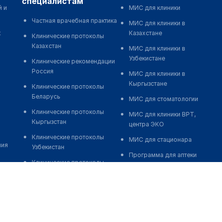
специалистам
й и
МИС для клиники
Частная врачебная практика
МИС для клиники в
к
Казахстане
Клинические протоколы
Казахстан
МИС для клиники в
Узбекистане
Клинические рекомендации
Россия
МИС для клиники в
Кыргызстане
Клинические протоколы
Беларусь
МИС для стоматологии
Клинические протоколы
МИС для клиники ВРТ,
Кыргызстан
центра ЭКО
Клинические протоколы
МИС для стационара
ния
Узбекистан
Программа для аптеки
Клинические протоколы
Автоматизация блока
диагностики и лечения
питания
Обзоры мировой
Реклама и продвижение
медицинской периодики
клиник
Заболевания: обзорные
Разработка сайта клиники