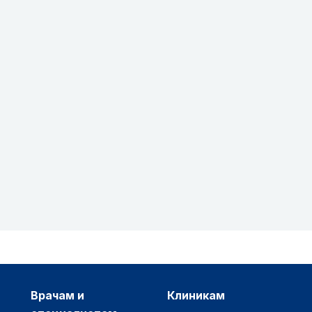
врачам и
клиникам