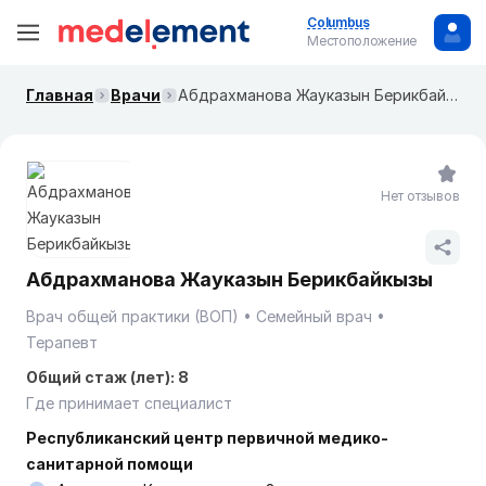
Columbus
Местоположение
Главная
Врачи
Абдрахманова Жауказын Берикбайкызы
Нет отзывов
Абдрахманова Жауказын Берикбайкызы
Врач общей практики (ВОП)
Семейный врач
Терапевт
Общий стаж (лет): 8
Где принимает специалист
Республиканский центр первичной медико-
санитарной помощи