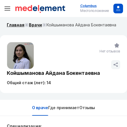
Columbus
Местоположение
Главная
Врачи
Койшыманова Айдана Бокентаевна
Нет отзывов
Койшыманова Айдана Бокентаевна
Общий стаж (лет): 14
О враче
Где принимает
Отзывы
Специализация: