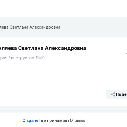
яева Светлана Александровна
Аляева Светлана Александровна
рач / инструктор ЛФК
Поде
О враче
Где принимает
Отзывы