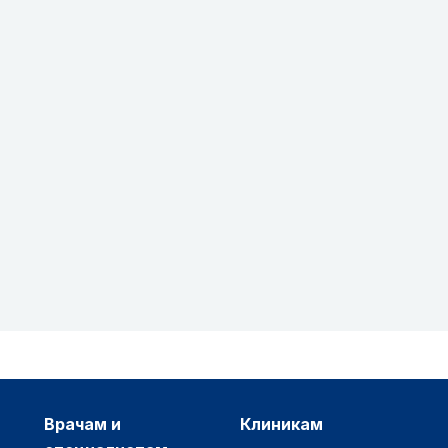
врачам и
клиникам