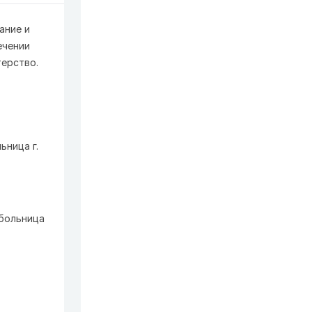
ание и
ечении
терство.
ьница г.
 больница