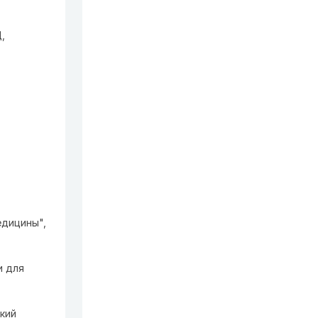
,
едицины",
и для
ский