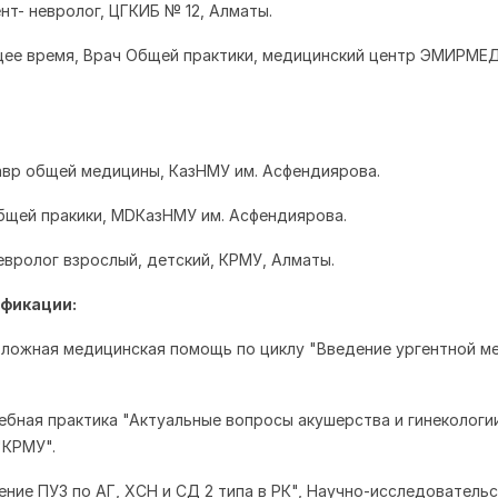
ент- невролог, ЦГКИБ № 12, Алматы.
ящее время, Врач Общей практики, медицинский центр ЭМИРМЕД
лавр общей медицины, КазНМУ им. Асфендиярова.
общей пракики,
MD
КазНМУ им. Асфендиярова.
невролог взрослый, детский, КРМУ, Алматы.
фикации:
отложная медицинская помощь по циклу "Введение ургентной м
чебная практика "Актуальные вопросы акушерства и гинекологи
"КРМУ".
ение ПУЗ по АГ, ХСН и СД 2 типа в РК", Научно-исследователь