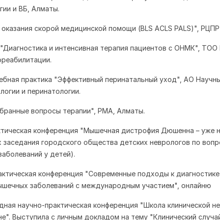
гии и ВБ, Алматы.
ы оказания скорой медицинской помощи (BLS ACLS PALS)", РЦПР
я "Диагностика и интенсивная терапия пациентов с ОНМК", ТОО
ореабилитации.
чебная практика "Эффективный перинатальный уход", АО Научн
логии и перинатологии.
Избранные вопросы терапии", РМА, Алматы.
актическая конференция "Мышечная дистрофия Дюшенна – уже 
х заседания городского общества детских неврологов по воп
аболеваний у детей).
практическая конференция "Современные подходы к диагностике
ышечных заболеваний с международным участием", онлайню
дная научно-практическая конференция "Школа клинической н
е". Выступила с личным докладом на тему "Клинический случа