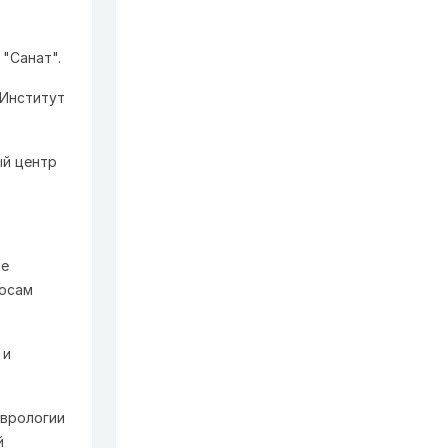
 "Санат".
 Институт
ый центр
не
росам
 и
еврологии
й