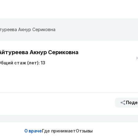
туреева Акнур Сериковна
Айтуреева Акнур Сериковна
бщий стаж (лет): 13
Поде
О враче
Где принимает
Отзывы