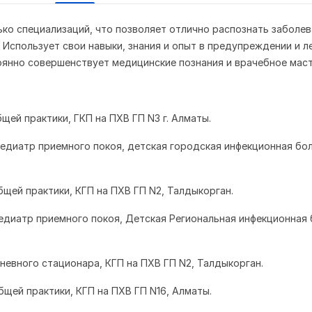
ько специализаций, что позволяет отлично распознать заболев
 Использует свои навыки, знания и опыт в предупреждении и л
оянно совершенствует медицинские познания и врачебное мас
общей практики, ГКП на ПХВ ГП N3 г. Алматы.
–педиатр приемного покоя, детская городская инфекционная бол
общей практики, КГП на ПХВ ГП N2, Талдыкорган.
-педиатр приемного покоя, Детская Региональная инфекционная
дневного стационара, КГП на ПХВ ГП N2, Талдыкорган.
общей практики, КГП на ПХВ ГП N16, Алматы.