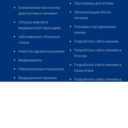
Программа для аптеки
Клинические протоколы
Автоматизация блока
диагностики и лечения
питания
Обзоры мировой
Реклама и продвижение
медицинской периодики
клиник
Заболевания: обзорные
Разработка сайта клиники
статьи
Разработка сайта клиники в
Новости здравоохранения
России
Медикаменты
Разработка сайта клиники в
Лабораторные показатели
Казахстане
Медицинские термины
Разработка сайта клиники в
Беларуси
Мобильные приложения
Разработка сайта клиники в
Кыргызстане
Разработка сайта клиники в
Узбекистане
о нас
medelement global