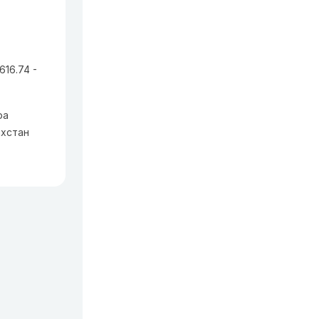
16.74 -
ра
ахстан