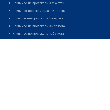
Клинические протоколы Казахстан
Клинические рекомендации Россия
Клинические протоколы Беларусь
Клинические протоколы Кыргызстан
Клинические протоколы Узбекистан
Клинические протоколы диагностики и лечения
Именова Надира Сейдахметовна
Обзоры мировой медицинской периодики
Заболевания: обзорные статьи
Новости здравоохранения
Медикаменты
Лабораторные показатели
Медицинские термины
Мобильные приложения
клиникам
МИС для клиники