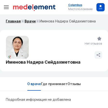
Columbus
Местоположение
Главная
Врачи
Именова Надира Сейдахметовна
Нет отзывов
Именова Надира Сейдахметовна
О враче
Где принимает
Отзывы
Подробная информация не добавлена