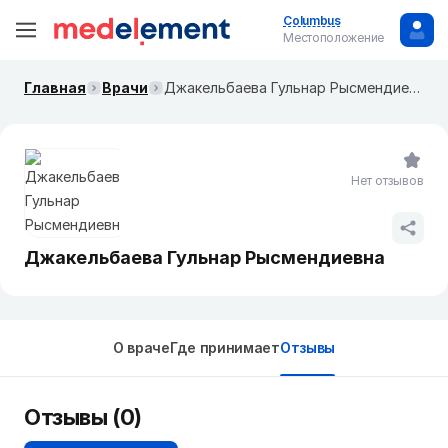
Columbus
Местоположение
Главная
Врачи
Джакельбаева Гульнар Рысмендиевна
Нет отзывов
Джакельбаева Гульнар Рысмендиевна
О враче
Где принимает
Отзывы
Отзывы (0)