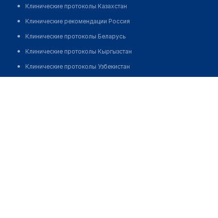
Клинические протоколы Казахстан
Клинические рекомендации Россия
Клинические протоколы Беларусь
Клинические протоколы Кыргызстан
Клинические протоколы Узбекистан
Клинические протоколы диагностики и лечения
Джакельбаева Гульнар Рысмендиевна
Обзоры мировой медицинской периодики
Заболевания: обзорные статьи
Новости здравоохранения
Медикаменты
Лабораторные показатели
Медицинские термины
Мобильные приложения
клиникам
МИС для клиники