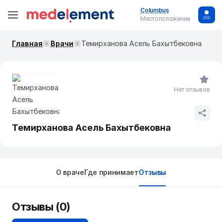
Columbus
Местоположение
Главная
Врачи
Темирханова Асель Бахытбековна
Нет отзывов
Темирханова Асель Бахытбековна
О враче
Где принимает
Отзывы
Отзывы (0)