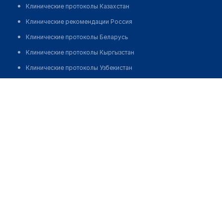
Клинические протоколы Казахстан
Клинические рекомендации Россия
Клинические протоколы Беларусь
Клинические протоколы Кыргызстан
Клинические протоколы Узбекистан
Клинические протоколы диагностики и лечения
Темирханова Асель Бахытбековна
Обзоры мировой медицинской периодики
Заболевания: обзорные статьи
Новости здравоохранения
Медикаменты
Лабораторные показатели
Медицинские термины
Мобильные приложения
клиникам
МИС для клиники