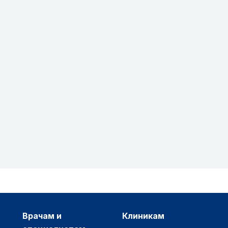
врачам и
клиникам