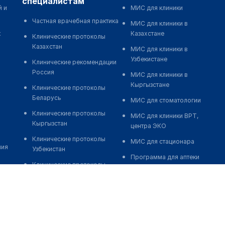
специалистам
й и
МИС для клиники
Частная врачебная практика
МИС для клиники в
к
Казахстане
Клинические протоколы
Казахстан
МИС для клиники в
Узбекистане
Клинические рекомендации
Россия
МИС для клиники в
Кыргызстане
Клинические протоколы
Беларусь
МИС для стоматологии
Клинические протоколы
МИС для клиники ВРТ,
Кыргызстан
центра ЭКО
Клинические протоколы
МИС для стационара
ния
Узбекистан
Программа для аптеки
Клинические протоколы
Автоматизация блока
диагностики и лечения
питания
Обзоры мировой
Реклама и продвижение
медицинской периодики
клиник
Заболевания: обзорные
Разработка сайта клиники