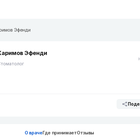
римов Эфенди
Каримов Эфенди
Стоматолог
Поде
О враче
Где принимает
Отзывы