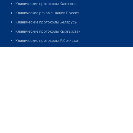
Клинические протоколы Казахстан
Клинические рекомендации Россия
Клинические протоколы Беларусь
Клинические протоколы Кыргызстан
Клинические протоколы Узбекистан
Клинические протоколы диагностики и лечения
Бирликова Салтанат Бирликкызы
Обзоры мировой медицинской периодики
Заболевания: обзорные статьи
Новости здравоохранения
Медикаменты
Лабораторные показатели
Медицинские термины
Мобильные приложения
клиникам
МИС для клиники