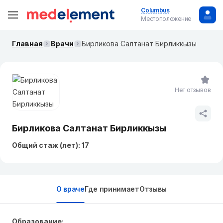
Columbus
Местоположение
Главная
Врачи
Бирликова Салтанат Бирликкызы
Нет отзывов
Бирликова Салтанат Бирликкызы
Общий стаж (лет): 17
О враче
Где принимает
Отзывы
Образование: