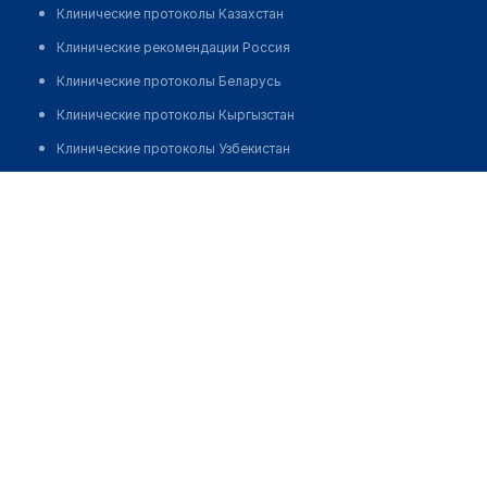
Клинические протоколы Казахстан
Клинические рекомендации Россия
Клинические протоколы Беларусь
Клинические протоколы Кыргызстан
Клинические протоколы Узбекистан
Клинические протоколы диагностики и лечения
Леонова Надежда Петровна
Обзоры мировой медицинской периодики
Заболевания: обзорные статьи
Новости здравоохранения
Медикаменты
Лабораторные показатели
Медицинские термины
Мобильные приложения
клиникам
МИС для клиники