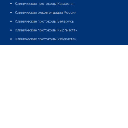
Клинические протоколы Казахстан
Клинические рекомендации Россия
Клинические протоколы Беларусь
Клинические протоколы Кыргызстан
Клинические протоколы Узбекистан
Клинические протоколы диагностики и лечения
Маралова Гульжан Аждаровна
Обзоры мировой медицинской периодики
Заболевания: обзорные статьи
Новости здравоохранения
Медикаменты
Лабораторные показатели
Медицинские термины
Мобильные приложения
клиникам
МИС для клиники