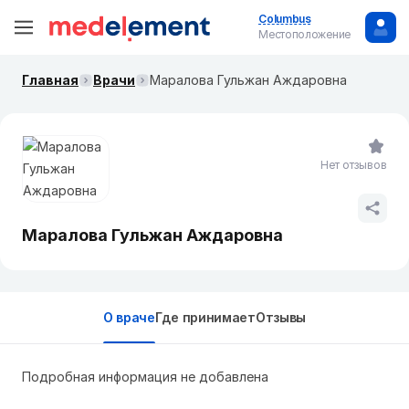
Columbus
Местоположение
Главная
Врачи
Маралова Гульжан Аждаровна
Нет отзывов
Маралова Гульжан Аждаровна
О враче
Где принимает
Отзывы
Подробная информация не добавлена