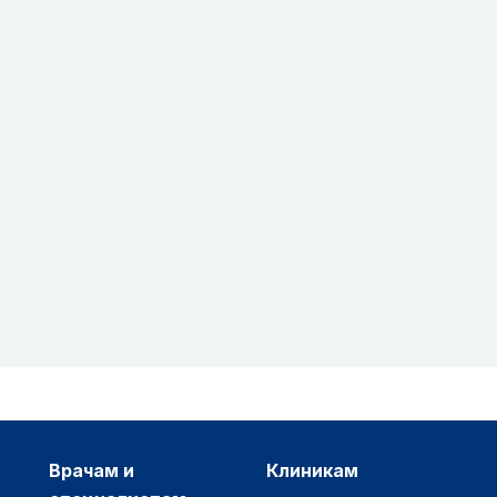
врачам и
клиникам