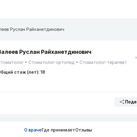
леев Руслан Райханетдинович
Валеев Руслан Райханетдинович
Стоматолог
Стоматолог-ортопед
Стоматолог-терапевт
бщий стаж (лет): 18
Поде
О враче
Где принимает
Отзывы