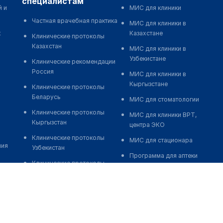
специалистам
й и
МИС для клиники
Частная врачебная практика
МИС для клиники в
к
Казахстане
Клинические протоколы
Казахстан
МИС для клиники в
Узбекистане
Клинические рекомендации
Россия
МИС для клиники в
Кыргызстане
Клинические протоколы
Беларусь
МИС для стоматологии
Клинические протоколы
МИС для клиники ВРТ,
Кыргызстан
центра ЭКО
Клинические протоколы
МИС для стационара
ния
Узбекистан
Программа для аптеки
Клинические протоколы
Автоматизация блока
диагностики и лечения
питания
Обзоры мировой
Реклама и продвижение
медицинской периодики
клиник
Заболевания: обзорные
Разработка сайта клиники