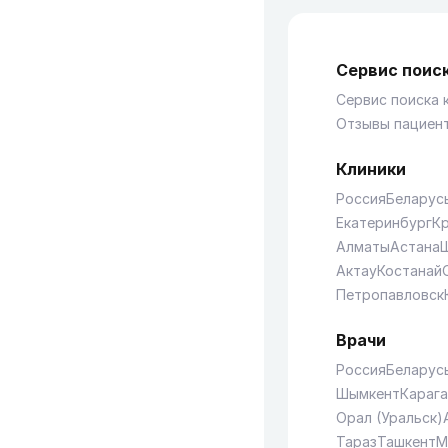
Сервис поиск
Сервис поиска 
Отзывы пациен
Клиники
Россия
Беларус
Екатеринбург
К
Алматы
Астана
Актау
Костанай
Петропавловск
Врачи
Россия
Беларус
Шымкент
Караг
Орал (Уральск)
Тараз
Ташкент
М