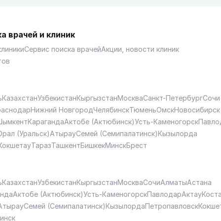
а врачей и клиник
клиники
Сервис поиска врачей
Акции, новости клиник
тов
ь
Казахстан
Узбекистан
Кыргызстан
Москва
Санкт-Петербург
Сочи
раснодар
Нижний Новгород
Челябинск
Тюмень
Омск
Новосибирск
Шымкент
Караганда
Актобе (Актюбинск)
Усть-Каменогорск
Павло
Орал (Уральск)
Атырау
Семей (Семипалатинск)
Кызылорда
Кокшетау
Тараз
Ташкент
Бишкек
Минск
Брест
ь
Казахстан
Узбекистан
Кыргызстан
Москва
Сочи
Алматы
Астана
анда
Актобе (Актюбинск)
Усть-Каменогорск
Павлодар
Актау
Кост
Атырау
Семей (Семипалатинск)
Кызылорда
Петропавловск
Кокше
инск