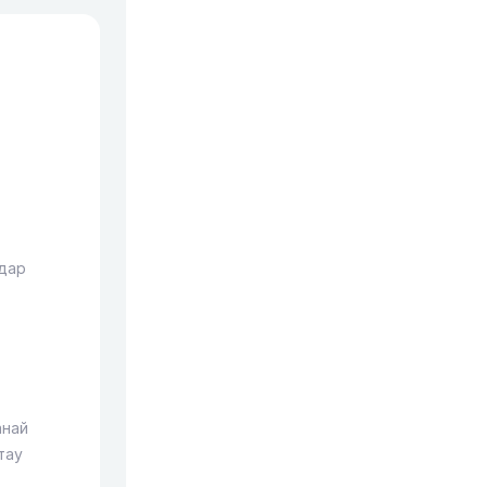
дар
анай
тау