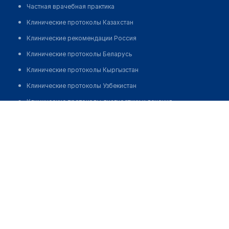
Частная врачебная практика
Клинические протоколы Казахстан
Клинические рекомендации Россия
Клинические протоколы Беларусь
Клинические протоколы Кыргызстан
Клинические протоколы Узбекистан
Клинические протоколы диагностики и лечения
Стоматологическая клиника "НЕМЕЦКАЯ
Обзоры мировой медицинской периодики
СТОМАТОЛОГИЯ"
Заболевания: обзорные статьи
Позвонить
Новости здравоохранения
Медикаменты
Лабораторные показатели
Медицинские термины
Мобильные приложения
клиникам