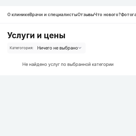
О клинике
Врачи и специалисты
Отзывы
Что нового?
Фотог
Услуги и цены
Категогория:
Не найдено услуг по выбранной категории