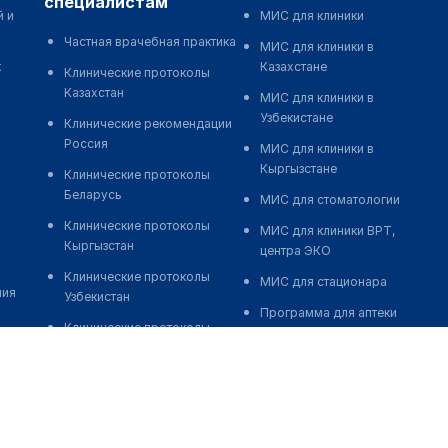
специалистам
й и
МИС для клиники
Частная врачебная практика
МИС для клиники в
к
Казахстане
Клинические протоколы
Казахстан
МИС для клиники в
Узбекистане
Клинические рекомендации
Россия
МИС для клиники в
Кыргызстане
Клинические протоколы
Беларусь
МИС для стоматологии
Клинические протоколы
МИС для клиники ВРТ,
Кыргызстан
центра ЭКО
Клинические протоколы
МИС для стационара
ния
Узбекистан
Программа для аптеки
Клинические протоколы
Автоматизация блока
диагностики и лечения
питания
Обзоры мировой
Реклама и продвижение
медицинской периодики
клиник
Заболевания: обзорные
Разработка сайта клиники