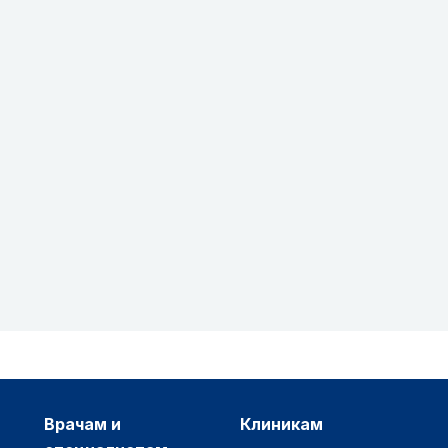
врачам и
клиникам