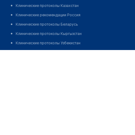
Клинические протоколы Казахстан
Клинические рекомендации Россия
Клинические протоколы Беларусь
Клинические протоколы Кыргызстан
Клинические протоколы Узбекистан
Клинические протоколы диагностики и лечения
Медицинский центр "VOJTA"
Обзоры мировой медицинской периодики
Позвонить
Заболевания: обзорные статьи
Новости здравоохранения
Медикаменты
Лабораторные показатели
Медицинские термины
Мобильные приложения
клиникам