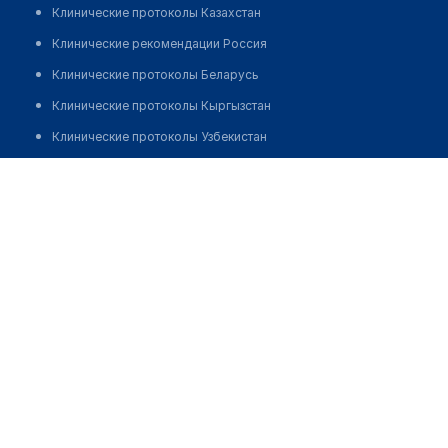
Клинические протоколы Казахстан
Клинические рекомендации Россия
Клинические протоколы Беларусь
Клинические протоколы Кыргызстан
Клинические протоколы Узбекистан
Клинические протоколы диагностики и лечения
Центр семейной медицины №4
Обзоры мировой медицинской периодики
Позвонить
Заболевания: обзорные статьи
Новости здравоохранения
Медикаменты
Лабораторные показатели
Медицинские термины
Мобильные приложения
клиникам
МИС для клиники