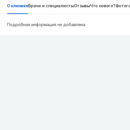
О клинике
Врачи и специалисты
Отзывы
Что нового?
Фотог
Подробная информация не добавлена