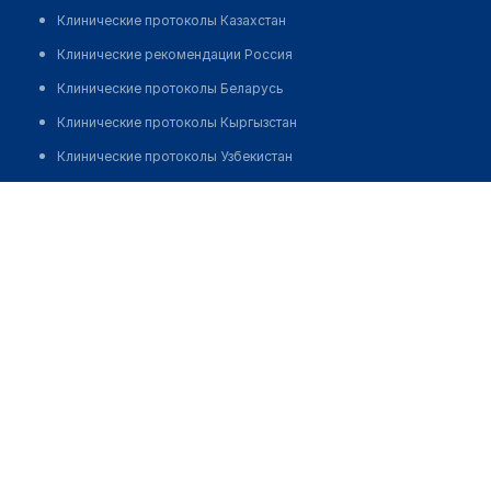
Клинические протоколы Казахстан
Клинические рекомендации Россия
Клинические протоколы Беларусь
Клинические протоколы Кыргызстан
Клинические протоколы Узбекистан
Клинические протоколы диагностики и лечения
Стоматология "ДАНТИСТ"
Обзоры мировой медицинской периодики
Позвонить
Заболевания: обзорные статьи
Новости здравоохранения
Медикаменты
Лабораторные показатели
Медицинские термины
Мобильные приложения
клиникам