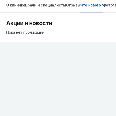
О клинике
Врачи и специалисты
Отзывы
Что нового?
Фотог
Акции и новости
Пока нет публикаций