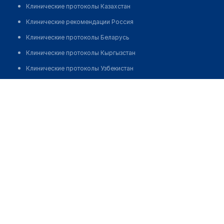
Клинические протоколы Казахстан
Клинические рекомендации Россия
Клинические протоколы Беларусь
Клинические протоколы Кыргызстан
Клинические протоколы Узбекистан
Клинические протоколы диагностики и лечения
Стоматология "ДАНТИСТ"
Обзоры мировой медицинской периодики
Позвонить
Заболевания: обзорные статьи
Новости здравоохранения
Медикаменты
Лабораторные показатели
Медицинские термины
Мобильные приложения
клиникам
МИС для клиники